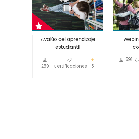
ucción
Avalúo del aprendizaje
Webina
etivas
estudiantil
co
ción
ón
0
591
rtual
259
Certificaciones
5