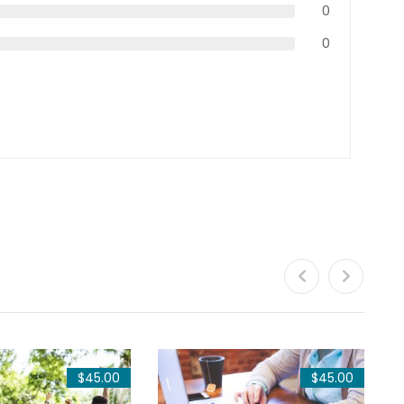
0
0
$45.00
$45.00