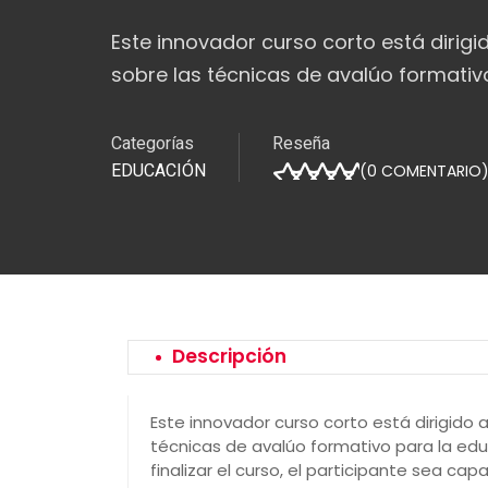
Este innovador curso corto está dirig
sobre las técnicas de avalúo formativo
Categorías
Reseña
EDUCACIÓN
(
0
COMENTARIO
Descripción
Este innovador curso corto está dirigido
técnicas de avalúo formativo para la educ
finalizar el curso, el participante sea cap