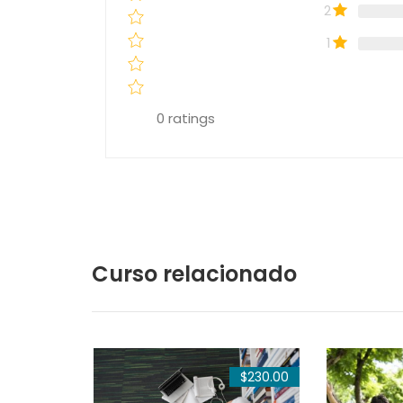
2
1
0
ratings
Curso relacionado
$45.00
$230.00