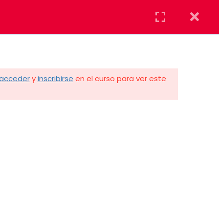
AYUDA
DONAR
acceder
y
inscribirse
en el curso para ver este
Acceder
LUNES A VIERNES 8:00 A.M. A 4:30 P.M.