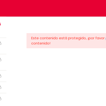
6
Este contenido está protegido, ¡por favor
Categorías
contenido!
.RP@UPR.EDU
HORAS DE OFICINA: 