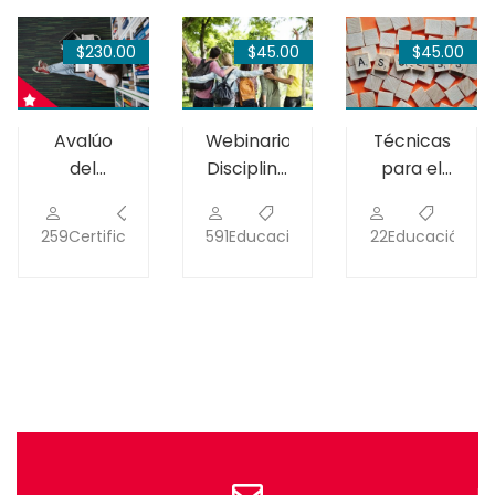
$230.00
$45.00
$45.00
Avalúo
Webinario:
Técnicas
del
Disciplina
para el
aprendizaje
constructiva
avalúo
estudiantil
formativo
259
Certificaciones
5
591
Educación
13
22
Educación
0
en la sala
de clases