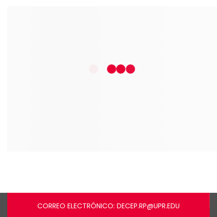
CORREO ELECTRÓNICO: DECEP.RP@UPR.EDU