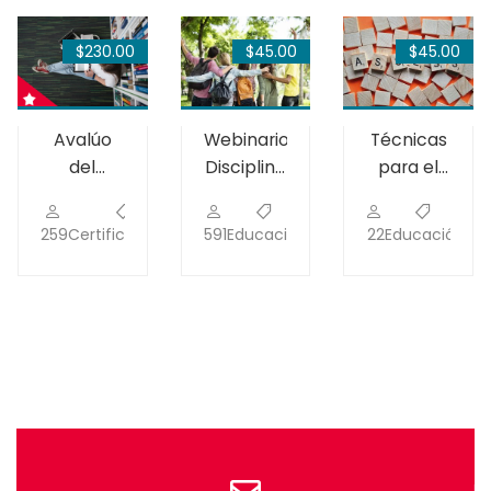
$230.00
$45.00
$45.00
Avalúo
Webinario:
Técnicas
del
Disciplina
para el
aprendizaje
constructiva
avalúo
estudiantil
formativo
259
Certificaciones
5
591
Educación
13
22
Educación
0
en la sala
de clases