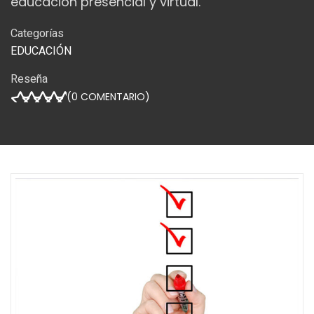
educación presencial y virtual.
Categorías
EDUCACIÓN
Reseña
(
0
COMENTARIO)