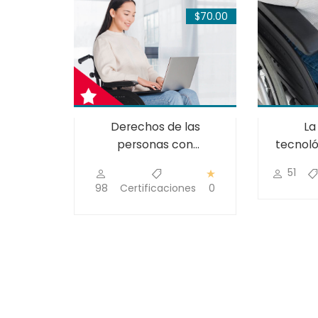
$25.00
$70.00
de
Derechos de las
La
valúo
personas con
tecnoló
en
impedimentos (Ley
ón
0
51
 de
238)
98
Certificaciones
0
con
ional