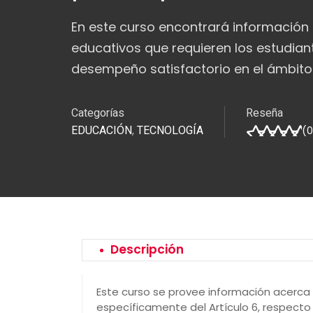
En este curso encontrará información
educativos que requieren los estudian
desempeño satisfactorio en el ámbito 
Categorías
Reseña
EDUCACIÓN
TECNOLOGÍA
,
(
0
Descripción
Este curso se provee información acerca d
específicamente del Artículo 6, respecto