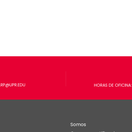
.RP@UPR.EDU
HORAS DE OFICINA: 
Somos