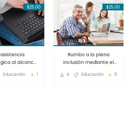
$25.00
$25.00
 asistencia
Rumbo a la plena
gica al alcance
inclusión mediante el
de todos
diseño universal
Educación
1
4
Educación
0