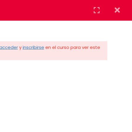
AYUDA
DONAR
acceder
y
inscribirse
en el curso para ver este
Acceder
LUNES A VIERNES 8:00 A.M. A 4:30 P.M.