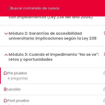
Módulo 1: Carta de derechos de las personas
con impedimentos (Ley 238 del año 2004)
Módulo 2: Garantías de accesibilidad
universitaria: implicaciones según la Ley 238
Módulo 3: Cuando el impedimento “No se ve":
retos y oportunidades
Pre prueba
4 preguntas
CORREO ELECTRÓNICO: DECEP
Lección
Post prueba