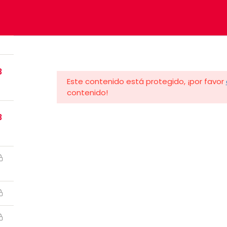
4
3
Este contenido está protegido, ¡por favor
Categorías
contenido!
3
.RP@UPR.EDU
HORAS DE OFICINA: 