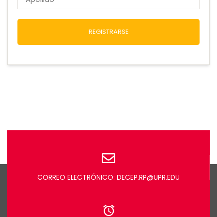
REGISTRARSE
CORREO ELECTRÓNICO: DECEP.RP@UPR.EDU