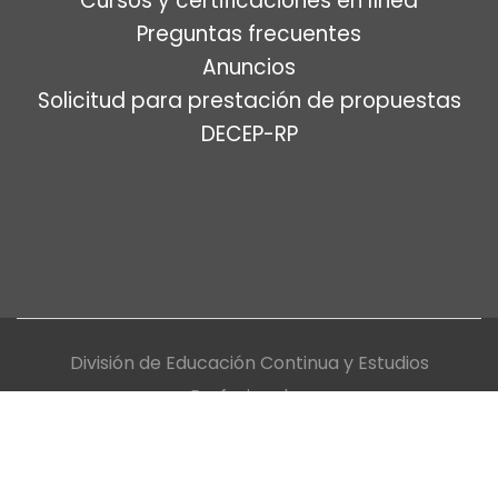
Cursos y certificaciones en línea
Preguntas frecuentes
Anuncios
Solicitud para prestación de propuestas
DECEP-RP
División de Educación Continua y Estudios
Profesionales
Universidad de Puerto Rico, Recinto de Río Piedras
Política de privacidad y uso de tecnología