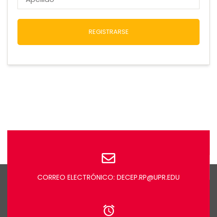
REGISTRARSE
CORREO ELECTRÓNICO: DECEP.RP@UPR.EDU