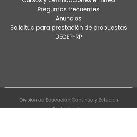
Cursos y certificaciones en línea
Preguntas frecuentes
Anuncios
Solicitud para prestación de propuestas
DECEP-RP
División de Educación Continua y Estudios
Profesionales
Universidad de Puerto Rico, Recinto de Río Piedras
Política de privacidad y uso de tecnología