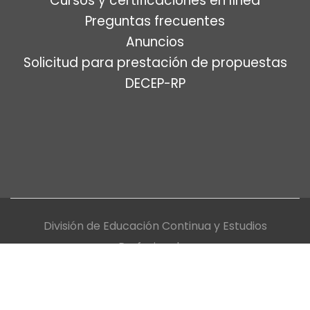
Cursos y certificaciones en línea
Preguntas frecuentes
Anuncios
Solicitud para prestación de propuestas
DECEP-RP
División de Educación Continua y Estudios
Profesionales
Universidad de Puerto Rico, Recinto de Río Piedras
Política de privacidad y uso de tecnología