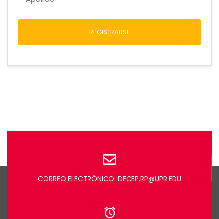
REGISTRARSE
CORREO ELECTRÓNICO: DECEP.RP@UPR.EDU